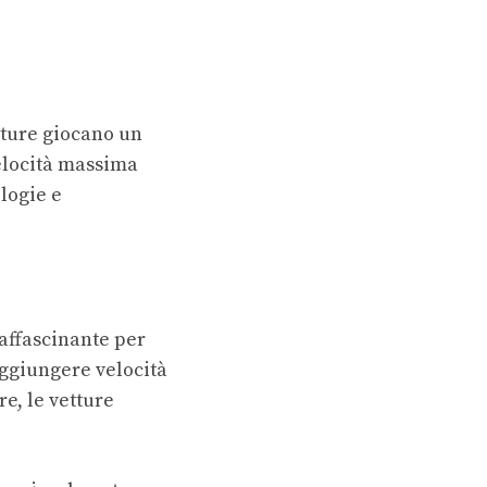
tture giocano un
elocità massima
ologie e
affascinante per
aggiungere velocità
re, le vetture