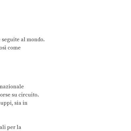
e seguite al mondo.
così come
ernazionale
orse su circuito.
uppi, sia in
ali per la