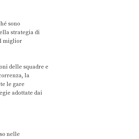
ché sono
lla strategia di
l miglior
ioni delle squadre e
rcorrenza, la
nte le gare
tegie adottate dai
so nelle