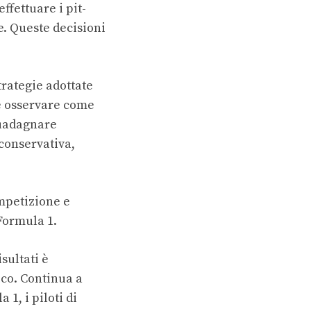
fettuare i pit-
e. Queste decisioni
trategie adottate
nte osservare come
guadagnare
 conservativa,
ompetizione e
Formula 1.
isultati è
co. Continua a
la 1
, i
piloti di