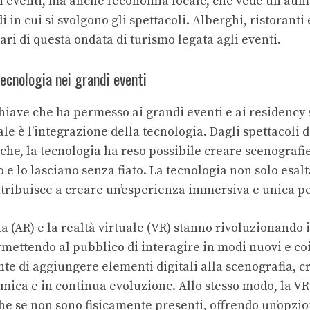
i eventi, ma anche l’economia locale, che vede un aum
i in cui si svolgono gli spettacoli. Alberghi, ristoranti 
ari di questa ondata di turismo legata agli eventi.
tecnologia nei grandi eventi
chiave che ha permesso ai grandi eventi e ai residency
 è l’integrazione della tecnologia. Dagli spettacoli di
che, la tecnologia ha reso possibile creare scenografi
o e lo lasciano senza fiato. La tecnologia non solo esa
ontribuisce a creare un’esperienza immersiva e unica pe
a (AR) e la realtà virtuale (VR) stanno rivoluzionando 
rmettendo al pubblico di interagire in modi nuovi e co
te di aggiungere elementi digitali alla scenografia, 
mica e in continua evoluzione. Allo stesso modo, la VR
che se non sono fisicamente presenti, offrendo un’opzio