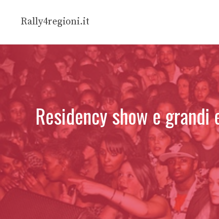
Vai
al
Rally4regioni.it
contenuto
Residency show e grandi ev