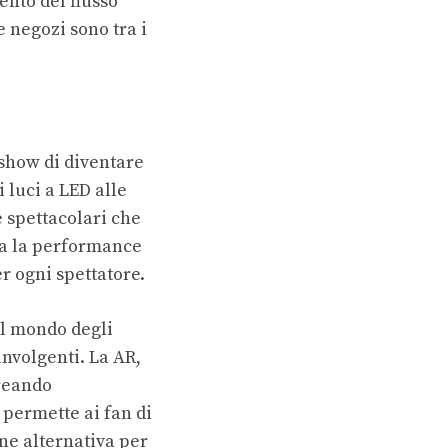
ento del flusso
e negozi sono tra i
 show di diventare
 luci a LED alle
e spettacolari che
lta la performance
r ogni spettatore.
il mondo degli
involgenti. La AR,
creando
 permette ai fan di
ne alternativa per