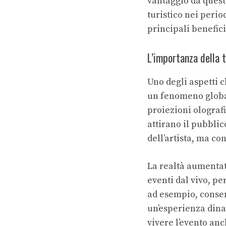
vantaggio da quest
turistico nei period
principali benefici
L’importanza della 
Uno degli aspetti 
un fenomeno globale
proiezioni olografi
attirano il pubblic
dell’artista, ma c
La realtà aumentat
eventi dal vivo, pe
ad esempio, consen
un’esperienza dina
vivere l’evento an