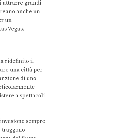
i attrarre grandi
 creano anche un
er un
Las Vegas
.
ha ridefinito il
itare una città per
funzione di uno
articolarmente
istere a spettacoli
he investono sempre
ti traggono