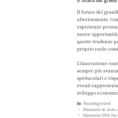
Il futuro dei grand
ulteriormente. Con
esperienze persona
nuove opportunità s
queste tendenze po
proprio ruolo come
L’innovazione conti
sempre più avanzat
spettacolari e risp
eventi rappresenta
sviluppo economico 
Categorie
Uncategorized
Itinerario in Auto 
Itinerario USA On