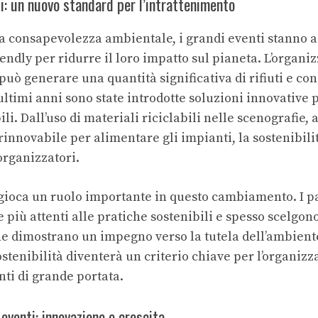
li: un nuovo standard per l’intrattenimento
a consapevolezza ambientale, i grandi eventi stanno 
ndly per ridurre il loro impatto sul pianeta. L’organi
 può generare una quantità significativa di rifiuti e c
ltimi anni sono state introdotte soluzioni innovative 
li. Dall’uso di materiali riciclabili nelle scenografie, 
rinnovabile per alimentare gli impianti, la sostenibili
organizzatori.
gioca un ruolo importante in questo cambiamento. I pa
più attenti alle pratiche sostenibili e spesso scelgon
he dimostrano un impegno verso la tutela dell’ambiente
stenibilità diventerà un criterio chiave per l’organizz
ti di grande portata.
 eventi: innovazione e crescita