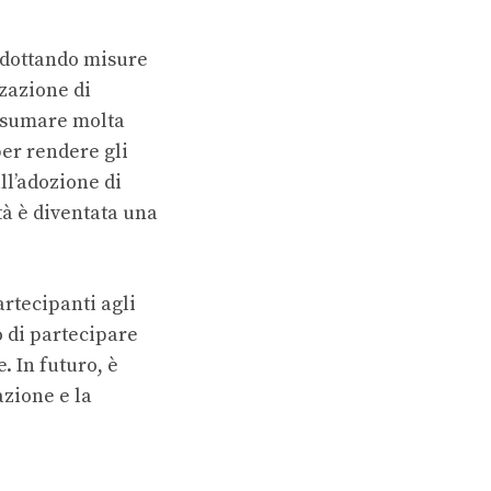
adottando misure
zzazione di
onsumare molta
per rendere gli
all’adozione di
tà è diventata una
rtecipanti agli
o di partecipare
. In futuro, è
azione e la